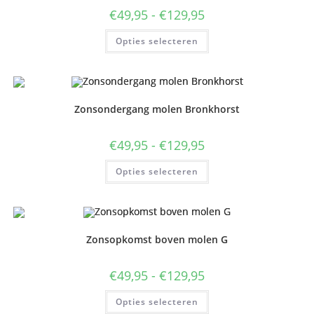
op
de
Prijsklasse:
€
49,95
-
€
129,95
productpagina
€49,95
tot
Dit
Opties selecteren
€129,95
product
heeft
meerdere
variaties.
Deze
optie
kan
Zonsondergang molen Bronkhorst
gekozen
worden
op
de
Prijsklasse:
€
49,95
-
€
129,95
productpagina
€49,95
tot
Dit
Opties selecteren
€129,95
product
heeft
meerdere
variaties.
Deze
optie
kan
Zonsopkomst boven molen G
gekozen
worden
op
de
Prijsklasse:
€
49,95
-
€
129,95
productpagina
€49,95
tot
Dit
Opties selecteren
€129,95
product
heeft