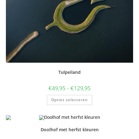
productpagina
Tulpeiland
Prijsklasse:
€
49,95
-
€
129,95
€49,95
tot
Dit
Opties selecteren
€129,95
product
heeft
meerdere
variaties.
Deze
optie
kan
Doolhof met herfst kleuren
gekozen
worden