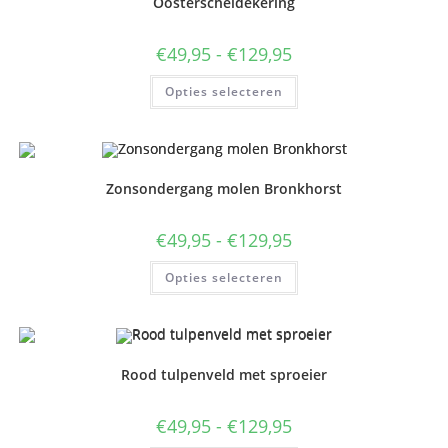
Oosterscheldekering
gekozen
worden
op
de
Prijsklasse:
€
49,95
-
€
129,95
productpagina
€49,95
tot
Dit
Opties selecteren
€129,95
product
heeft
meerdere
variaties.
Deze
optie
kan
Zonsondergang molen Bronkhorst
gekozen
worden
op
de
Prijsklasse:
€
49,95
-
€
129,95
productpagina
€49,95
tot
Dit
Opties selecteren
€129,95
product
heeft
meerdere
variaties.
Deze
optie
kan
Rood tulpenveld met sproeier
gekozen
worden
op
de
Prijsklasse:
€
49,95
-
€
129,95
productpagina
€49,95