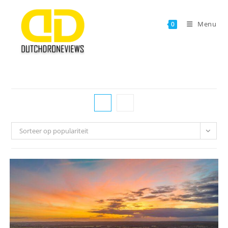
Ga
naar
Menu
0
inhoud
Sorteer op populariteit