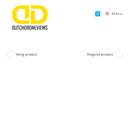
Ga
naar
Menu
0
inhoud
Vorig product
Volgend product