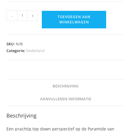
Pyramide
-
+
TOEVOEGEN AAN
van
WINKELWAGEN
austerlitz
aantal
SKU:
N/B
Categorie:
Nederland
BESCHRIJVING
AANVULLENDE INFORMATIE
Beschrijving
Een prachtig top down perspectief op de Pyramide van