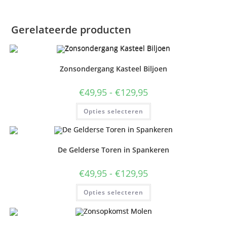
Gerelateerde producten
Zonsondergang Kasteel Biljoen
Prijsklasse:
€
49,95
-
€
129,95
€49,95
tot
Dit
Opties selecteren
€129,95
product
heeft
meerdere
variaties.
Deze
optie
De Gelderse Toren in Spankeren
kan
gekozen
worden
Prijsklasse:
€
49,95
-
€
129,95
op
€49,95
de
tot
Dit
productpagina
Opties selecteren
€129,95
product
heeft
meerdere
variaties.
Deze