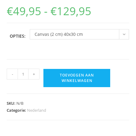
€
49,95
-
€
129,95
Prijsklasse:
€49,95
tot
€129,95
Canvas (2 cm) 40x30 cm
OPTIES:
Zonsopkomst
-
+
TOEVOEGEN AAN
kerkje
WINKELWAGEN
Persingen
aantal
SKU:
N/B
Categorie:
Nederland