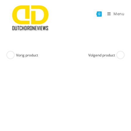
Ga
naar
Menu
0
inhoud
Vorig product
Volgend product